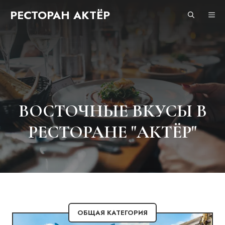
Перейти
РЕСТОРАН АКТЁР
М
к
содержимому
ВОСТОЧНЫЕ ВКУСЫ В
РЕСТОРАНЕ "АКТЁР"
ОБЩАЯ КАТЕГОРИЯ